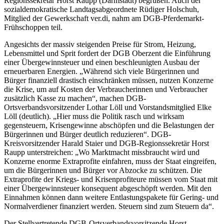
Regionssekretär Horst Raupp (Darmstadt) begrüßen. Auch der
sozialdemokratische Landtagsabgeordnete Rüdiger Holschuh,
Mitglied der Gewerkschaft ver.di, nahm am DGB-Pferdemarkt-
Frühschoppen teil.
Angesichts der massiv steigenden Preise für Strom, Heizung,
Lebensmittel und Sprit fordert der DGB Oberzent die Einführung
einer Übergewinnsteuer und einen beschleunigten Ausbau der
erneuerbaren Energien. „Während sich viele Bürgerinnen und
Bürger finanziell drastisch einschränken müssen, nutzen Konzerne
die Krise, um auf Kosten der Verbraucherinnen und Verbraucher
zusätzlich Kasse zu machen“, machen DGB-
Ortsverbandsvorsitzender Lothar Löll und Vorstandsmitglied Elke
Löll (deutlich). „Hier muss die Politik rasch und wirksam
gegensteuern, Krisengewinne abschöpfen und die Belastungen der
Bürgerinnen und Bürger deutlich reduzieren“. DGB-
Kreisvorsitzender Harald Staier und DGB-Regionssekretär Horst
Raupp unterstreichen: „Wo Marktmacht missbraucht wird und
Konzerne enorme Extraprofite einfahren, muss der Staat eingreifen,
um die Bürgerinnen und Bürger vor Abzocke zu schützen. Die
Extraprofite der Kriegs- und Krisenprofiteure müssen vom Staat mit
einer Übergewinnsteuer konsequent abgeschöpft werden. Mit den
Einnahmen können dann weitere Entlastungspakete für Gering- und
Normalverdiener finanziert werden. Steuern sind zum Steuern da“.
Der Stellvertretende DGB-Ortsverbandsvorsitzende Horst