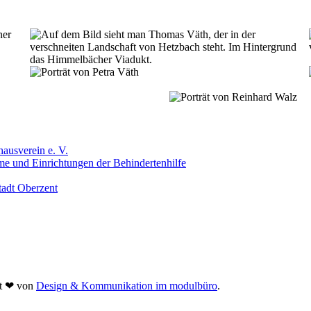
ausverein e. V.
me und Einrichtungen der Behindertenhilfe
tadt Oberzent
it
❤
von
Design & Kommunikation im modulbüro
.