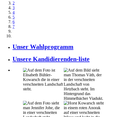
2
3
4
5
6
7
Unser Wahlprogramm
Unsere Kandidierenden-liste