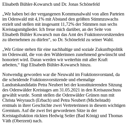
Elisabeth Bühler-Kowarsch und Dr. Jonas Schönefeld
„Wir haben bei der vergangenen Kommunalwahl von allen Parteien
im Odenwald mit 4,1% mit Abstand den größten Stimmzuwachs
erzielt und stellen mit insgesamt 11,72% der Stimmen nun sechs
Kreistagsmitglieder. Ich freue mich darüber, an der Seite von
Elisabeth Bühler Kowarsch nun das Amt des Fraktionsvorsitzenden
zu übernehmen zu dürfen“, so Dr. Schönefeld zu seiner Wahl.
„Wir Grüne stehen für eine nachhaltige und soziale Zukunftspolitik
im Odenwald, die von den Wählerinnen zunehmend gewünscht und
honoriert wird. Daran werden wir weiterhin mit aller Kraft
arbeiten,“ fügt Elisabeth Bühler-Kowarsch hinzu.
Notwendig geworden war die Neuwahl im Fraktionsvorstand, da
die scheidende Fraktionsvorsitzende und ehemalige
Landratskandidatin Petra Neubert bei der konstituierenden Sitzung
des Odenwälder Kreistages am 31.05.2021 in den Kreisausschuss
gewählt wurde. Somit stellen die Odenwälder Grünen nun mit
Christa Weyrauch (Erbach) und Petra Neubert (Michelstadt)
erstmals in ihrer Geschichte zwei Vertreterinnen in diesem wichtigen
Gremium. Auf die zwei frei gewordenen Sitze in der
Kreistagsfraktion rückten Hedwig Seiler (Bad König) und Thomas
Väth (Oberzent) nach.