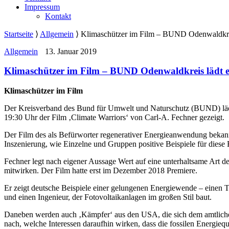
Impressum
Kontakt
Startseite
⟩
Allgemein
⟩
Klimaschützer im Film – BUND Odenwaldkrei
Allgemein
13. Januar 2019
Klimaschützer im Film – BUND Odenwaldkreis lädt e
Klimaschützer im Film
Der Kreisverband des Bund für Umwelt und Naturschutz (BUND) lädt 
19:30 Uhr der Film ‚Climate Warriors‘ von Carl-A. Fechner gezeigt.
Der Film des als Befürworter regenerativer Energieanwendung bekann
Inszenierung, wie Einzelne und Gruppen positive Beispiele für diese 
Fechner legt nach eigener Aussage Wert auf eine unterhaltsame Art de
mitwirken. Der Film hatte erst im Dezember 2018 Premiere.
Er zeigt deutsche Beispiele einer gelungenen Energiewende – einen Tüft
und einen Ingenieur, der Fotovoltaikanlagen im großen Stil baut.
Daneben werden auch ‚Kämpfer‘ aus den USA, die sich dem amtlichen 
nach, welche Interessen daraufhin wirken, dass die fossilen Energieq