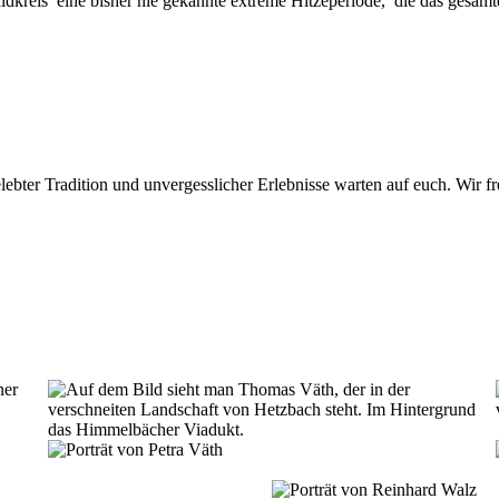
kreis eine bisher nie gekannte extreme Hitzeperiode, die das gesamte
gelebter Tradition und unvergesslicher Erlebnisse warten auf euch. Wir 