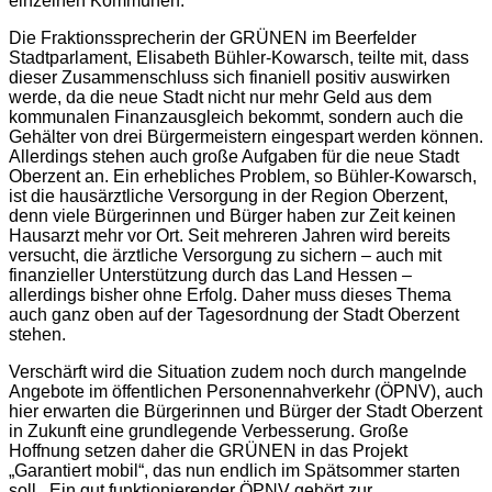
einzelnen Kommunen.
Die Fraktionssprecherin der GRÜNEN im Beerfelder
Stadtparlament, Elisabeth Bühler-Kowarsch, teilte mit, dass
dieser Zusammenschluss sich finaniell positiv auswirken
werde, da die neue Stadt nicht nur mehr Geld aus dem
kommunalen Finanzausgleich bekommt, sondern auch die
Gehälter von drei Bürgermeistern eingespart werden können.
Allerdings stehen auch große Aufgaben für die neue Stadt
Oberzent an. Ein erhebliches Problem, so Bühler-Kowarsch,
ist die hausärztliche Versorgung in der Region Oberzent,
denn viele Bürgerinnen und Bürger haben zur Zeit keinen
Hausarzt mehr vor Ort. Seit mehreren Jahren wird bereits
versucht, die ärztliche Versorgung zu sichern – auch mit
finanzieller Unterstützung durch das Land Hessen –
allerdings bisher ohne Erfolg. Daher muss dieses Thema
auch ganz oben auf der Tagesordnung der Stadt Oberzent
stehen.
Verschärft wird die Situation zudem noch durch mangelnde
Angebote im öffentlichen Personennahverkehr (ÖPNV), auch
hier erwarten die Bürgerinnen und Bürger der Stadt Oberzent
in Zukunft eine grundlegende Verbesserung. Große
Hoffnung setzen daher die GRÜNEN in das Projekt
„Garantiert mobil“, das nun endlich im Spätsommer starten
soll. Ein gut funktionierender ÖPNV gehört zur