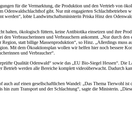
ngen für die Vermarktung, die Produktion und den Vertrieb von ökolo
r im Odenwaldschlachthof gibt. Nur mit engagierten Schlachtbetrieben 
ent werden“, lobte Landwirtschaftsministerin Priska Hinz den Odenwa
cht halten, ökologisch füttern, keine Antibiotika einsetzen und ihre Pro
i den Verbraucherinnen und Verbrauchern ankommt. „Nur durch den en
 Region, statt billige Massenproduktion“, so Hinz. „Allerdings muss au
Region. Mit dem Ökoaktionsplan wollen wir helfen hier noch bessere Ko
aucherinnen und Verbraucher“.
„Geprüfte Qualität Odenwald“ sowie das „EU Bio-Siegel Hessen“. Die La
 Betrieb werden alle Bereiche komplett videoüberwacht. Dadurch kann
auch auf einen gesellschaftlichen Wandel: „Das Thema Tierwohl ist de
bis hin zum Transport und der Schlachtung“, sagte die Ministerin. „Dies