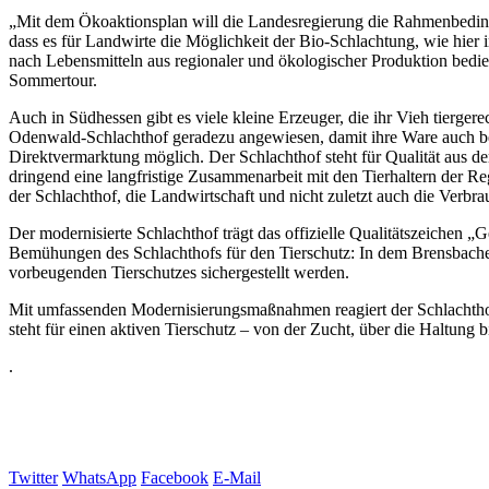
„Mit dem Ökoaktionsplan will die Landesregierung die Rahmenbedingu
dass es für Landwirte die Möglichkeit der Bio-Schlachtung, wie hie
nach Lebensmitteln aus regionaler und ökologischer Produktion bedi
Sommertour.
Auch in Südhessen gibt es viele kleine Erzeuger, die ihr Vieh tiergere
Odenwald-Schlachthof geradezu angewiesen, damit ihre Ware auch be
Direktvermarktung möglich. Der Schlachthof steht für Qualität aus der
dringend eine langfristige Zusammenarbeit mit den Tierhaltern der 
der Schlachthof, die Landwirtschaft und nicht zuletzt auch die Verbr
Der modernisierte Schlachthof trägt das offizielle Qualitätszeichen 
Bemühungen des Schlachthofs für den Tierschutz: In dem Brensbacher
vorbeugenden Tierschutzes sichergestellt werden.
Mit umfassenden Modernisierungsmaßnahmen reagiert der Schlachthof 
steht für einen aktiven Tierschutz – von der Zucht, über die Haltung 
.
Twitter
WhatsApp
Facebook
E-Mail