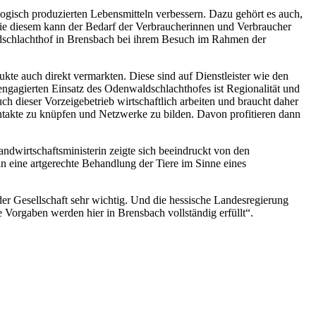
gisch produzierten Lebensmitteln verbessern. Dazu gehört es auch,
wie diesem kann der Bedarf der Verbraucherinnen und Verbraucher
ldschlachthof in Brensbach bei ihrem Besuch im Rahmen der
dukte auch direkt vermarkten. Diese sind auf Dienstleister wie den
gagierten Einsatz des Odenwaldschlachthofes ist Regionalität und
ch dieser Vorzeigebetrieb wirtschaftlich arbeiten und braucht daher
ntakte zu knüpfen und Netzwerke zu bilden. Davon profitieren dann
ndwirtschaftsministerin zeigte sich beeindruckt von den
 eine artgerechte Behandlung der Tiere im Sinne eines
r Gesellschaft sehr wichtig. Und die hessische Landesregierung
e Vorgaben werden hier in Brensbach vollständig erfüllt“.