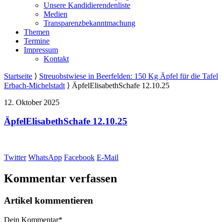
Unsere Kandidierendenliste
Medien
Transparenzbekanntmachung
Themen
Termine
Impressum
Kontakt
Startseite
⟩
Streuobstwiese in Beerfelden: 150 Kg Äpfel für die Tafel
Erbach-Michelstadt
⟩
ÄpfelElisabethSchafe 12.10.25
12. Oktober 2025
ÄpfelElisabethSchafe 12.10.25
Twitter
WhatsApp
Facebook
E-Mail
Kommentar verfassen
Artikel kommentieren
Dein Kommentar
*