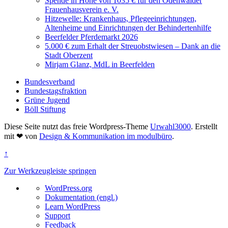
Spende in Höhe von 1035 € für den Odenwälder
Frauenhausverein e. V.
Hitzewelle: Krankenhaus, Pflegeeinrichtungen,
Altenheime und Einrichtungen der Behindertenhilfe
Beerfelder Pferdemarkt 2026
5.000 € zum Erhalt der Streuobstwiesen – Dank an die
Stadt Oberzent
Mirjam Glanz, MdL in Beerfelden
Bundesverband
Bundestagsfraktion
Grüne Jugend
Böll Stiftung
Diese Seite nutzt das freie Wordpress-Theme
Urwahl3000
. Erstellt
mit
❤
von
Design & Kommunikation im modulbüro
.
↑
Zur Werkzeugleiste springen
Über
WordPress.org
WordPress
Dokumentation (engl.)
Learn WordPress
Support
Feedback