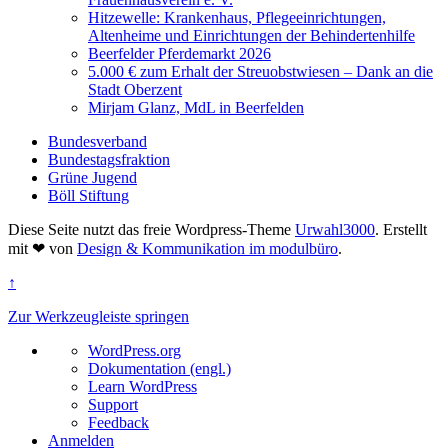
Hitzewelle: Krankenhaus, Pflegeeinrichtungen,
Altenheime und Einrichtungen der Behindertenhilfe
Beerfelder Pferdemarkt 2026
5.000 € zum Erhalt der Streuobstwiesen – Dank an die
Stadt Oberzent
Mirjam Glanz, MdL in Beerfelden
Bundesverband
Bundestagsfraktion
Grüne Jugend
Böll Stiftung
Diese Seite nutzt das freie Wordpress-Theme
Urwahl3000
. Erstellt
mit
❤
von
Design & Kommunikation im modulbüro
.
↑
Zur Werkzeugleiste springen
Über
WordPress.org
WordPress
Dokumentation (engl.)
Learn WordPress
Support
Feedback
Anmelden