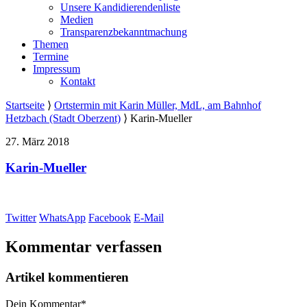
Unsere Kandidierendenliste
Medien
Transparenzbekanntmachung
Themen
Termine
Impressum
Kontakt
Startseite
⟩
Ortstermin mit Karin Müller, MdL, am Bahnhof
Hetzbach (Stadt Oberzent)
⟩
Karin-Mueller
27. März 2018
Karin-Mueller
Twitter
WhatsApp
Facebook
E-Mail
Kommentar verfassen
Artikel kommentieren
Dein Kommentar
*