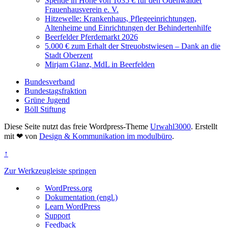
Spende in Höhe von 1035 € für den Odenwälder
Frauenhausverein e. V.
Hitzewelle: Krankenhaus, Pflegeeinrichtungen,
Altenheime und Einrichtungen der Behindertenhilfe
Beerfelder Pferdemarkt 2026
5.000 € zum Erhalt der Streuobstwiesen – Dank an die
Stadt Oberzent
Mirjam Glanz, MdL in Beerfelden
Bundesverband
Bundestagsfraktion
Grüne Jugend
Böll Stiftung
Diese Seite nutzt das freie Wordpress-Theme
Urwahl3000
. Erstellt
mit
❤
von
Design & Kommunikation im modulbüro
.
↑
Zur Werkzeugleiste springen
Über
WordPress.org
WordPress
Dokumentation (engl.)
Learn WordPress
Support
Feedback