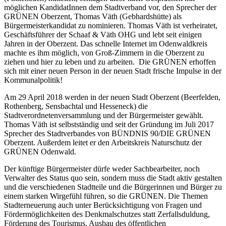
möglichen KandidatInnen dem Stadtverband vor, den Sprecher der
GRÜNEN Oberzent, Thomas Väth (Gebhardshütte) als
Bürgermeisterkandidat zu nominieren. Thomas Väth ist verheiratet,
Geschäftsführer der Schaaf & Väth OHG und lebt seit einigen
Jahren in der Oberzent. Das schnelle Internet im Odenwaldkreis
machte es ihm möglich, von Groß-Zimmern in die Oberzent zu
ziehen und hier zu leben und zu arbeiten. Die GRÜNEN erhoffen
sich mit einer neuen Person in der neuen Stadt frische Impulse in der
Kommunalpolitik!
Am 29 April 2018 werden in der neuen Stadt Oberzent (Beerfelden,
Rothenberg, Sensbachtal und Hesseneck) die
Stadtverordnetenversammlung und der Bürgermeister gewählt.
Thomas Väth ist selbstständig und seit der Gründung im Juli 2017
Sprecher des Stadtverbandes von BÜNDNIS 90/DIE GRÜNEN
Oberzent. Außerdem leitet er den Arbeitskreis Naturschutz der
GRÜNEN Odenwald.
Der künftige Bürgermeister dürfe weder Sachbearbeiter, noch
Verwalter des Status quo sein, sondern muss die Stadt aktiv gestalten
und die verschiedenen Stadtteile und die Bürgerinnen und Bürger zu
einem starken Wirgefühl führen, so die GRÜNEN. Die Themen
Stadterneuerung auch unter Berücksichtigung von Fragen und
Fördermöglichkeiten des Denkmalschutzes statt Zerfallsduldung,
Förderung des Tourismus, Ausbau des öffentlichen