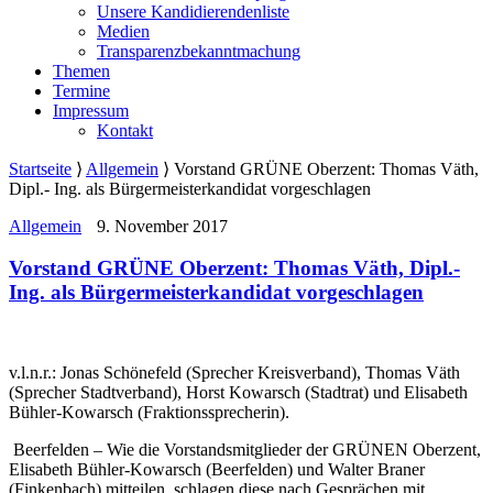
Unsere Kandidierendenliste
Medien
Transparenzbekanntmachung
Themen
Termine
Impressum
Kontakt
Startseite
⟩
Allgemein
⟩
Vorstand GRÜNE Oberzent: Thomas Väth,
Dipl.- Ing. als Bürgermeisterkandidat vorgeschlagen
Allgemein
9. November 2017
Vorstand GRÜNE Oberzent: Thomas Väth, Dipl.-
Ing. als Bürgermeisterkandidat vorgeschlagen
v.l.n.r.: Jonas Schönefeld (Sprecher Kreisverband), Thomas Väth
(Sprecher Stadtverband), Horst Kowarsch (Stadtrat) und Elisabeth
Bühler-Kowarsch (Fraktionssprecherin).
Beerfelden – Wie die Vorstandsmitglieder der GRÜNEN Oberzent,
Elisabeth Bühler-Kowarsch (Beerfelden) und Walter Braner
(Finkenbach) mitteilen, schlagen diese nach Gesprächen mit