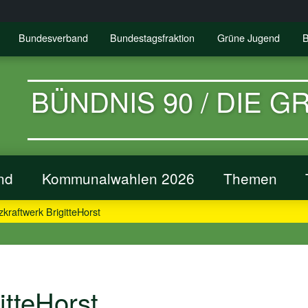
Bundesverband
Bundestagsfraktion
Grüne Jugend
B
BÜNDNIS 90 / DIE 
nd
Kommunalwahlen 2026
Themen
zkraftwerk BrigitteHorst
itteHorst