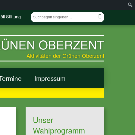
öll Stiftung
GRÜNEN OBERZENT
Aktivitäten der Grünen Oberzent
Termine
Impressum
Unser
Wahlprogramm