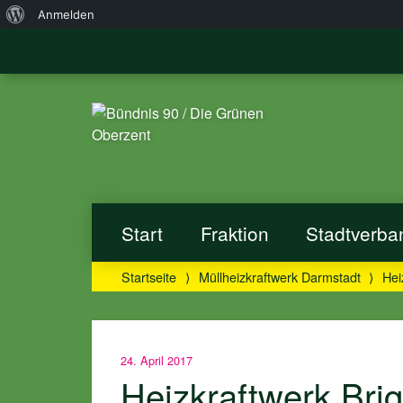
Über
Anmelden
WordPress
Start
Fraktion
Stadtverba
Startseite
⟩
Müllheizkraftwerk Darmstadt
⟩
Hei
24. April 2017
Heizkraftwerk Brig