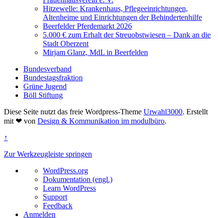
Hitzewelle: Krankenhaus, Pflegeeinrichtungen,
Altenheime und Einrichtungen der Behindertenhilfe
Beerfelder Pferdemarkt 2026
5.000 € zum Erhalt der Streuobstwiesen – Dank an die
Stadt Oberzent
Mirjam Glanz, MdL in Beerfelden
Bundesverband
Bundestagsfraktion
Grüne Jugend
Böll Stiftung
Diese Seite nutzt das freie Wordpress-Theme
Urwahl3000
. Erstellt
mit
❤
von
Design & Kommunikation im modulbüro
.
↑
Zur Werkzeugleiste springen
Über
WordPress.org
WordPress
Dokumentation (engl.)
Learn WordPress
Support
Feedback
Anmelden