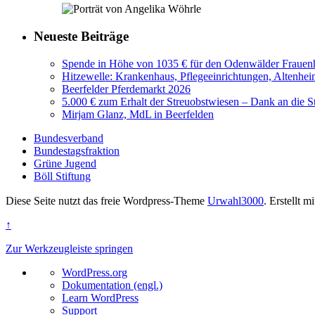
Neueste Beiträge
Spende in Höhe von 1035 € für den Odenwälder Frauenh
Hitzewelle: Krankenhaus, Pflegeeinrichtungen, Altenhei
Beerfelder Pferdemarkt 2026
5.000 € zum Erhalt der Streuobstwiesen – Dank an die S
Mirjam Glanz, MdL in Beerfelden
Bundesverband
Bundestagsfraktion
Grüne Jugend
Böll Stiftung
Diese Seite nutzt das freie Wordpress-Theme
Urwahl3000
. Erstellt m
↑
Zur Werkzeugleiste springen
Über
WordPress.org
WordPress
Dokumentation (engl.)
Learn WordPress
Support