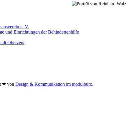
ausverein e. V.
me und Einrichtungen der Behindertenhilfe
tadt Oberzent
it
❤
von
Design & Kommunikation im modulbüro
.