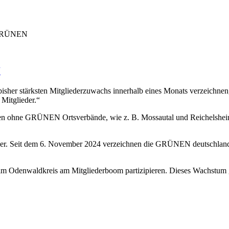
r GRÜNEN
N
 stärksten Mitgliederzuwachs innerhalb eines Monats verzeichnen, t
 Mitglieder.“
unen ohne GRÜNEN Ortsverbände, wie z. B. Mossautal und Reichelshe
ider. Seit dem 6. November 2024 verzeichnen die GRÜNEN deutschlan
im Odenwaldkreis am Mitgliederboom partizipieren. Dieses Wachstum gi