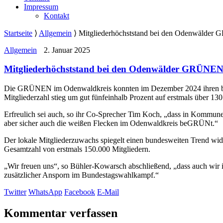
Impressum
Kontakt
Startseite
⟩
Allgemein
⟩
Mitgliederhöchststand bei den Odenwälde
Allgemein
2. Januar 2025
Mitgliederhöchststand bei den Odenwälder GRÜNE
Die GRÜNEN im Odenwaldkreis konnten im Dezember 2024 ihren bisher
Mitgliederzahl stieg um gut fünfeinhalb Prozent auf erstmals über 130
Erfreulich sei auch, so ihr Co-Sprecher Tim Koch, „dass in Komm
aber sicher auch die weißen Flecken im Odenwaldkreis beGRÜNt.“
Der lokale Mitgliederzuwachs spiegelt einen bundesweiten Trend w
Gesamtzahl von erstmals 150.000 Mitgliedern.
„Wir freuen uns“, so Bühler-Kowarsch abschließend, „dass auch wir 
zusätzlicher Ansporn im Bundestagswahlkampf.“
Twitter
WhatsApp
Facebook
E-Mail
Kommentar verfassen