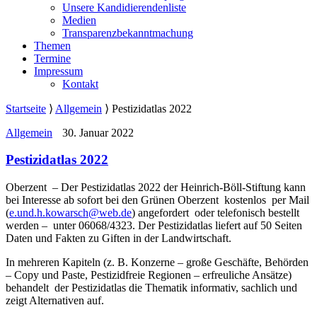
Unsere Kandidierendenliste
Medien
Transparenzbekanntmachung
Themen
Termine
Impressum
Kontakt
Startseite
⟩
Allgemein
⟩
Pestizidatlas 2022
Allgemein
30. Januar 2022
Pestizidatlas 2022
Oberzent – Der Pestizidatlas 2022 der Heinrich-Böll-Stiftung kann
bei Interesse ab sofort bei den Grünen Oberzent kostenlos per Mail
(
e.und.h.kowarsch@web.de
) angefordert oder telefonisch bestellt
werden – unter 06068/4323. Der Pestizidatlas liefert auf 50 Seiten
Daten und Fakten zu Giften in der Landwirtschaft.
In mehreren Kapiteln (z. B. Konzerne – große Geschäfte, Behörden
– Copy und Paste, Pestizidfreie Regionen – erfreuliche Ansätze)
behandelt der Pestizidatlas die Thematik informativ, sachlich und
zeigt Alternativen auf.