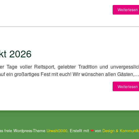
Weiterlesen 
kt 2026
ier Tage voller Reitsport, gelebter Tradition und unvergesslic
auf ein großartiges Fest mit euch! Wir wünschen allen Gästen,
Weiterlesen 
das freie Wordpress-Theme
Urwahl3000
. Erstellt mit
❤
von
Design & Kommunika