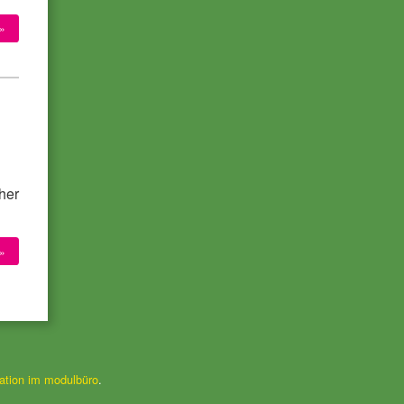
»
her
…
»
tion im modulbüro
.