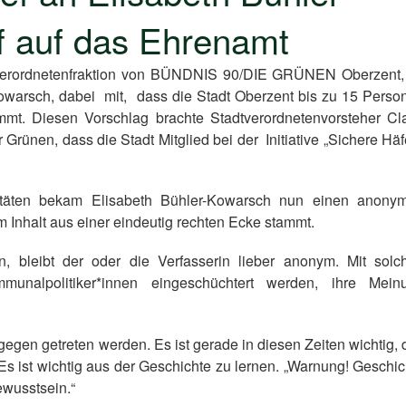
f auf das Ehrenamt
tverordnetenfraktion von BÜNDNIS 90/DIE GRÜNEN Oberzent,
Kowarsch, dabei mit, dass die Stadt Oberzent bis zu 15 Perso
mmt. Diesen Vorschlag brachte Stadtverordnetenvorsteher Cl
Grünen, dass die Stadt Mitglied bei der Initiative „Sichere Häf
itäten bekam Elisabeth Bühler-Kowarsch nun einen anony
m Inhalt aus einer eindeutig rechten Ecke stammt.
ren, bleibt der oder die Verfasserin lieber anonym. Mit solc
unalpolitiker*innen eingeschüchtert werden, ihre Mein
egen getreten werden. Es ist gerade in diesen Zeiten wichtig, 
Es ist wichtig aus der Geschichte zu lernen. „Warnung! Geschic
ewusstsein.“