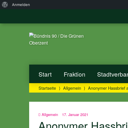
Über
Anmelden
WordPress
Start
Fraktion
Stadtverba
Startseite
⟩
Allgemein
⟩
Anonymer Hassbrief a
Allgemein
17. Januar 2021
Anonymer Hassbrie