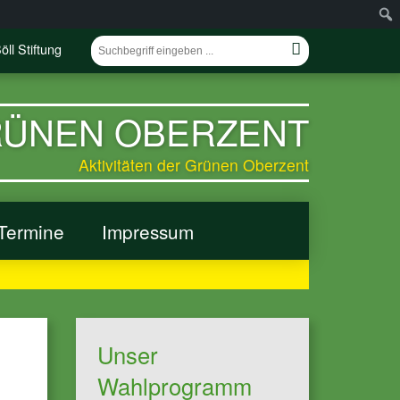
öll Stiftung
GRÜNEN OBERZENT
Aktivitäten der Grünen Oberzent
Termine
Impressum
Unser
Wahlprogramm