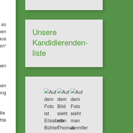
 so
Unsere
nen
aus
Kandidierenden-
en“
liste
men
hen
ung
die
hte