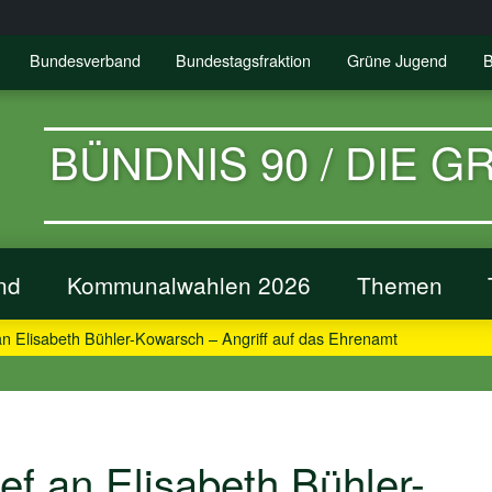
Bundesverband
Bundestagsfraktion
Grüne Jugend
B
BÜNDNIS 90 / DIE 
nd
Kommunalwahlen 2026
Themen
n Elisabeth Bühler-Kowarsch – Angriff auf das Ehrenamt
f an Elisabeth Bühler-