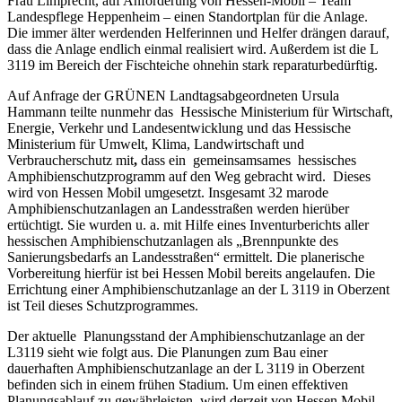
Frau Limprecht, auf Anforderung von Hessen-Mobil – Team
Landespflege Heppenheim – einen Standortplan für die Anlage.
Die immer älter werdenden Helferinnen und Helfer drängen darauf,
dass die Anlage endlich einmal realisiert wird. Außerdem ist die L
3119 im Bereich der Fischteiche ohnehin stark reparaturbedürftig.
Auf Anfrage der GRÜNEN Landtagsabgeordneten Ursula
Hammann teilte nunmehr das Hessische Ministerium für Wirtschaft,
Energie, Verkehr und Landesentwicklung und das Hessische
Ministerium für Umwelt, Klima, Landwirtschaft und
Verbraucherschutz mit
,
dass ein gemeinsamsames hessisches
Amphibienschutzprogramm auf den Weg gebracht wird. Dieses
wird von Hessen Mobil umgesetzt. Insgesamt 32 marode
Amphibienschutzanlagen an Landesstraßen werden hierüber
ertüchtigt. Sie wurden u. a. mit Hilfe eines Inventurberichts aller
hessischen Amphibienschutzanlagen als „Brennpunkte des
Sanierungsbedarfs an Landesstraßen“ ermittelt. Die planerische
Vorbereitung hierfür ist bei Hessen Mobil bereits angelaufen. Die
Errichtung einer Amphibienschutzanlage an der L 3119 in Oberzent
ist Teil dieses Schutzprogrammes.
Der aktuelle Planungsstand der Amphibienschutzanlage an der
L3119 sieht wie folgt aus. Die Planungen zum Bau einer
dauerhaften Amphibienschutzanlage an der L 3119 in Oberzent
befinden sich in einem frühen Stadium. Um einen effektiven
Planungsablauf zu gewährleisten, wird derzeit von Hessen Mobil