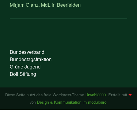
Mirjam Glanz, MdL in Beerfelden
Bundesverband
Bundestagsfraktion
Grüne Jugend
Böll Stiftung
Diese Seite nutzt das freie Wordpress-Theme
Urwahl3000
. Erstellt mit
❤
von
Design & Kommunikation im modulbüro
.