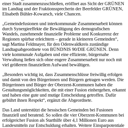
einer Stadt zusammenzuschließen, eröffnet aus Sicht der GRÜNEN
im Landtag und der Fraktionssprecherin der Beerfelder GRÜNEN,
Elisabeth Bühler-Kowarsch, viele Chancen.
„Gemeindefusionen und interkommunale Zusammenarbeit können
durch Synergieeffekte die Bewältigung des demografischen
Wandels, zunehmende finanzielle Probleme und Konkurrenz der
Regionen spürbar erleichtern – gerade in kleineren Gemeinden“,
sagt Martina Feldmayer, für den Odenwaldkreis zuständige
Landtagsabgeordnete von BÜNDNIS 90/DIE GRÜNEN. Denn
viele kommunale Aufgaben und eine effiziente, bürgernahe
Verwaltung ließen sich ohne engere Zusammenarbeit nur noch mit
viel größerem finanziellem Aufwand bewältigen.
„Besonders wichtig ist, dass Zusammenschlüsse freiwillig erfolgen
und damit von den Bürgerinnen und Bürgern getragen werden. Die
Bürgerinnen und Bürger der Oberzent-Kommunen haben die
Gestaltungsmöglichkeiten, die mit einer Fusion einhergehen, erkannt
und haben eine gute und mutige Entscheidung getroffen. Dafür
gebührt ihnen Respekt“, ergänzt die Abgeordnete.
Das Land unterstützt die hessischen Gemeinden bei Fusionen
finanziell und beratend. So sollen die vier Oberzent-Kommunen bei
erfolgreicher Fusion als Starthilfe über 4,1 Millionen Euro aus
Landesmitteln zur Entschuldung erhalten. Weitere Einsparpotentiale