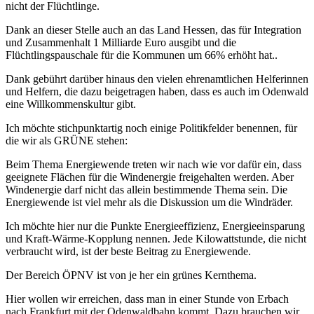
nicht der Flüchtlinge.
Dank an dieser Stelle auch an das Land Hessen, das für Integration
und Zusammenhalt 1 Milliarde Euro ausgibt und die
Flüchtlingspauschale für die Kommunen um 66% erhöht hat..
Dank gebührt darüber hinaus den vielen ehrenamtlichen Helferinnen
und Helfern, die dazu beigetragen haben, dass es auch im Odenwald
eine Willkommenskultur gibt.
Ich möchte stichpunktartig noch einige Politikfelder benennen, für
die wir als GRÜNE stehen:
Beim Thema Energiewende treten wir nach wie vor dafür ein, dass
geeignete Flächen für die Windenergie freigehalten werden. Aber
Windenergie darf nicht das allein bestimmende Thema sein. Die
Energiewende ist viel mehr als die Diskussion um die Windräder.
Ich möchte hier nur die Punkte Energieeffizienz, Energieeinsparung
und Kraft-Wärme-Kopplung nennen. Jede Kilowattstunde, die nicht
verbraucht wird, ist der beste Beitrag zu Energiewende.
Der Bereich ÖPNV ist von je her ein grünes Kernthema.
Hier wollen wir erreichen, dass man in einer Stunde von Erbach
nach Frankfurt mit der Odenwaldbahn kommt. Dazu brauchen wir