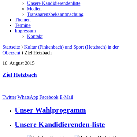
Unsere Kandidierendenliste
Medien
Transparenzbekanntmachung
Themen
Termine
Impressum
Kontakt
Startseite
⟩
Kultur (Finkenbach) und Sport (Hetzbach) in der
Oberzent
⟩
Ziel Hetzbach
16. August 2015
Ziel Hetzbach
Twitter
WhatsApp
Facebook
E-Mail
Unser Wahlprogramm
Unsere Kandidierenden-liste